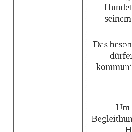
Hundef
seinem
Das beson
dürfe
kommuniz
Um 
Begleithu
H