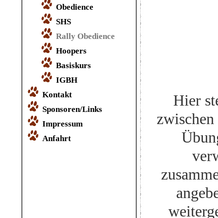
Obedience
SHS
Rally Obedience
Hoopers
Basiskurs
IGBH
Kontakt
Hier s
Sponsoren/Links
zwischen
Impressum
Übung
Anfahrt
ver
zusammen
angebe
weiterg