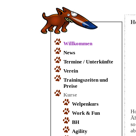
H
Willkommen
News
Termine / Unterkünfte
Verein
Trainingszeiten und
Preise
Kurse
Welpenkurs
Ho
Work & Fun
Äh
BH
so
ab
Agility