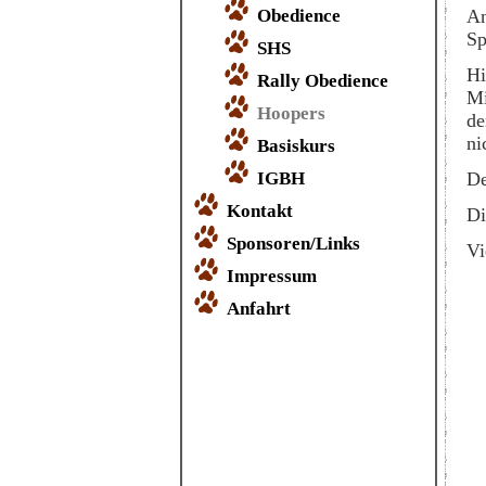
An
Obedience
Sp
SHS
Hi
Rally Obedience
Mi
Hoopers
de
ni
Basiskurs
De
IGBH
Kontakt
Di
Sponsoren/Links
Vi
Impressum
Anfahrt